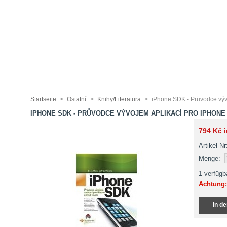
Startseite
>
Ostatní
>
Knihy/Literatura
>
iPhone SDK - Průvodce výv
IPHONE SDK - PRŮVODCE VÝVOJEM APLIKACÍ PRO IPHONE
794 Kč
i
Artikel-Nr
Menge:
1
verfügb
Achtung: