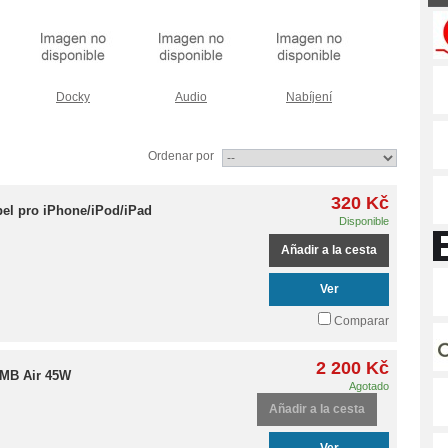
Docky
Audio
Nabíjení
Ordenar por
320 Kč
bel pro iPhone/iPod/iPad
Disponible
Añadir a la cesta
Ver
Comparar
2 200 Kč
 MB Air 45W
Agotado
Añadir a la cesta