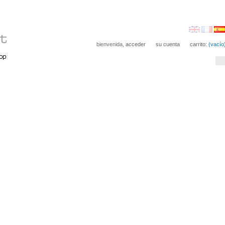
bienvenida,
acceder
su cuenta
carrito:
(vacío