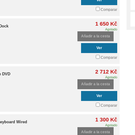
Ver
Comparar
1 650 Kč
 Dock
Agotado
Añadir a la cesta
Ver
Comparar
2 712 Kč
e DVD
Agotado
Añadir a la cesta
Ver
Comparar
1 300 Kč
eyboard Wired
Agotado
Añadir a la cesta