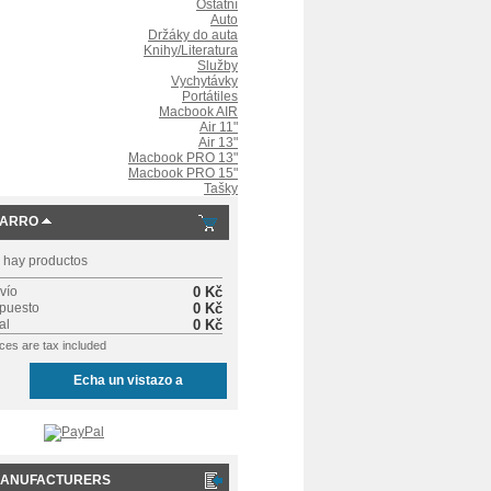
Ostatní
Auto
Držáky do auta
Knihy/Literatura
Služby
Vychytávky
Portátiles
Macbook AIR
Air 11"
Air 13"
Macbook PRO 13"
Macbook PRO 15"
Tašky
ARRO
 hay productos
vío
0 Kč
puesto
0 Kč
al
0 Kč
ices are tax included
Echa un vistazo a
ANUFACTURERS