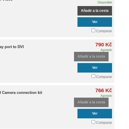
Disponible
Añadir a la cesta
Ver
Comparar
790 Kč
ay port to DVI
Agotado
Añadir a la cesta
Ver
Comparar
766 Kč
d Camera connection kit
Agotado
Añadir a la cesta
Ver
Comparar