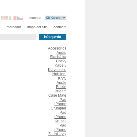
moneda
)
marcador
mapa del sitio
contacto
Accesorios
Audio
Sluchátka
Docky
Kabely
Klávesnice
Nabíjení
Kryty
Apple
Belkin
Bugatti
Case Mate
iPad
iPhone
Crumpler
iPad
iPhone
Krusell
iPad
iPhone
Zadní kryty