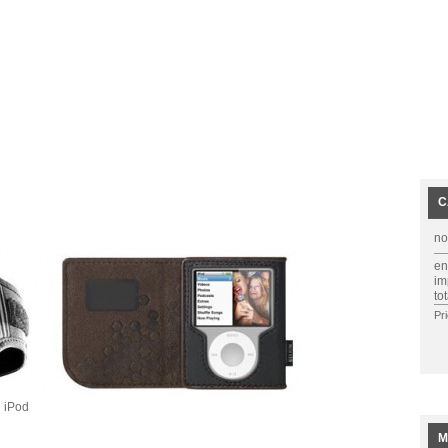
C
no
en
im
tot
Pr
u iPod
M