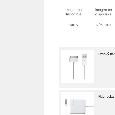
Kabely
Klávesnice
Datový ka
Nabíječka