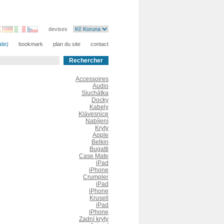
devises
ide)
bookmark
plan du site
contact
Accessoires
Audio
Sluchátka
Docky
Kabely
Klávesnice
Nabíjení
Kryty
Apple
Belkin
Bugatti
Case Mate
iPad
iPhone
Crumpler
iPad
iPhone
Krusell
iPad
iPhone
Zadní kryty