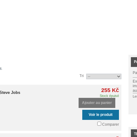
P
s.
Pa
Tri
Ex
im
255 Kč
au
 Steve Jobs
Stock épuisé
Le
Ajouter au panier
Voir le produit
Comparer
T