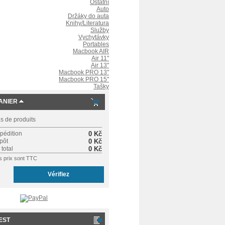
Ostatní
Auto
Držáky do auta
Knihy/Literatura
Služby
Vychytávky
Portables
Macbook AIR
Air 11"
Air 13"
Macbook PRO 13"
Macbook PRO 15"
Tašky
ANIER
s de produits
pédition
0 Kč
pôt
0 Kč
 total
0 Kč
s prix sont TTC
Vérifiez
EST