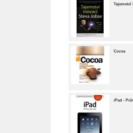
Tajemství 
Cocoa
iPad - Prů