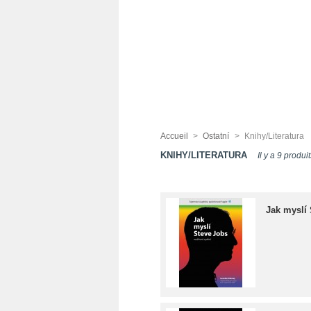
Accueil
>
Ostatní
>
Knihy/Literatura
KNIHY/LITERATURA
Il y a 9 produit
Jak myslí